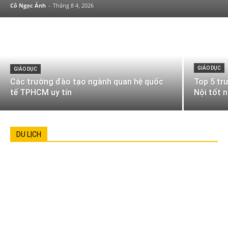
Cô Ngọc Ánh
-
Tháng 8 4, 2026
GIÁO DỤC
GIÁO DỤC
Các trường đào tạo ngành quan hệ quốc
Top 5 tr
tế TPHCM uy tín
Nội tốt 
DU LỊCH