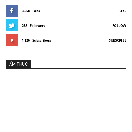
3,268
Fans
LIKE
238
Followers
FOLLOW
1,126
Subscribers
SUBSCRIBE
ẨM THỰC