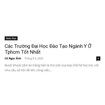
Giáo Dục
Các Trường Đại Học Đào Tạo Ngành Y Ở
Tphcm Tốt Nhất
Cô Ngọc Ánh
-
Tháng 8 4, 2026
0
Được khoác tấm áo trắng hẳn là mơ ước của bao thế hệ học trò, với
nhu cầu xã hội rất lớn, công việc...