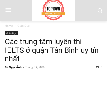
Home
Giáo Dục
Giáo Dục
Các trung tâm luyện thi
IELTS ở quận Tân Bình uy tín
nhất
Cô Ngọc Ánh
-
Tháng 8 4, 2026
0