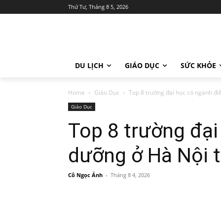
Thứ Tư, Tháng 8 5, 2026
DU LỊCH
GIÁO DỤC
SỨC KHỎE
Home
Giáo Dục
Top 8 trường đại học có ngành đi
Giáo Dục
Top 8 trường đại
dưỡng ở Hà Nội t
Cô Ngọc Ánh
-
Tháng 8 4, 2026