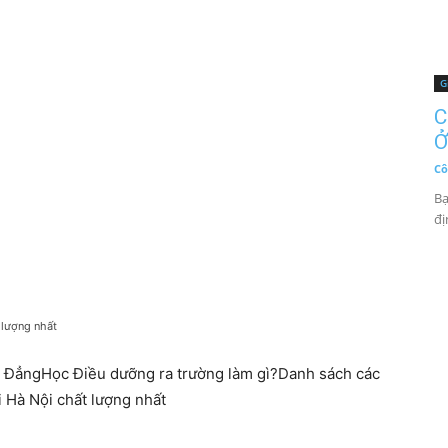
G
C
Ở
Cô
Bạ
đị
 lượng nhất
 ĐẳngHọc Điều dưỡng ra trường làm gì?Danh sách các
i Hà Nội chất lượng nhất