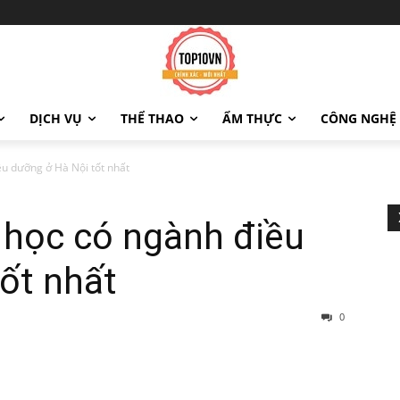
DỊCH VỤ
THỂ THAO
ẨM THỰC
CÔNG NGHỆ
ều dưỡng ở Hà Nội tốt nhất
 học có ngành điều
ốt nhất
0