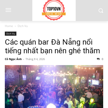
Home
Dịch Vụ
Dịch Vụ
Các quán bar Đà Nẵng nổi
tiếng nhất bạn nên ghé thăm
Cô Ngọc Ánh
-
Tháng 8 4, 2026
0