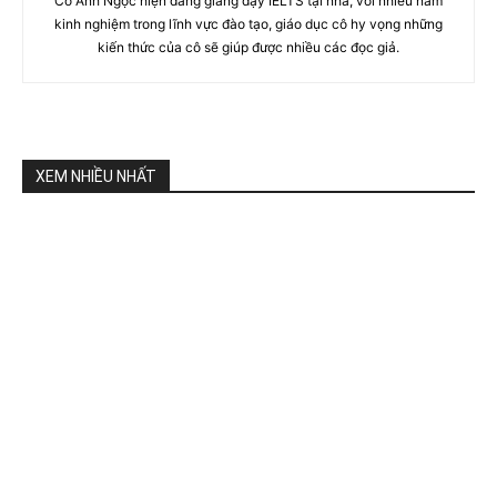
Cô Ánh Ngọc hiện đang giảng dạy IELTS tại nhà, với nhiều năm
kinh nghiệm trong lĩnh vực đào tạo, giáo dục cô hy vọng những
kiến thức của cô sẽ giúp được nhiều các đọc giả.
XEM NHIỀU NHẤT