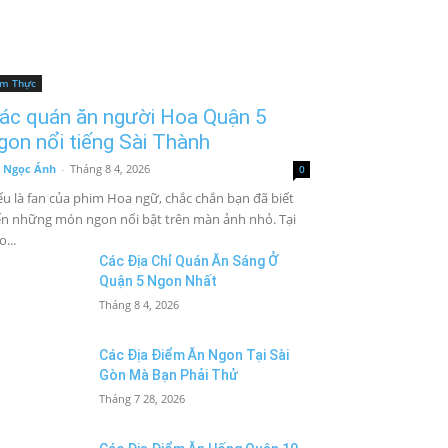
m Thực
ác quán ăn người Hoa Quận 5
gon nổi tiếng Sài Thành
 Ngọc Ánh
-
Tháng 8 4, 2026
0
u là fan của phim Hoa ngữ, chắc chắn bạn đã biết
n những món ngon nổi bật trên màn ảnh nhỏ. Tại
o...
Các Địa Chỉ Quán Ăn Sáng Ở
Quận 5 Ngon Nhất
Tháng 8 4, 2026
Các Địa Điểm Ăn Ngon Tại Sài
Gòn Mà Bạn Phải Thử
Tháng 7 28, 2026