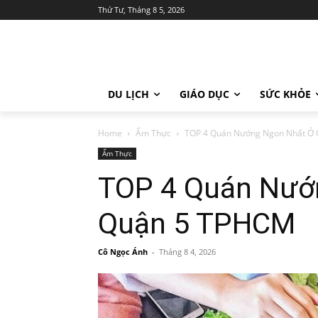
Thứ Tư, Tháng 8 5, 2026
DU LỊCH
GIÁO DỤC
SỨC KHỎE
Home
Ẩm Thực
TOP 4 Quán Nướng Ngon Nhất Ở
Ẩm Thực
TOP 4 Quán Nướ
Quận 5 TPHCM
Cô Ngọc Ánh
-
Tháng 8 4, 2026