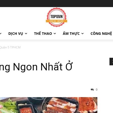
DỊCH VỤ
THỂ THAO
ẨM THỰC
CÔNG NGHỆ
 Quận 5 TPHCM
ng Ngon Nhất Ở
0