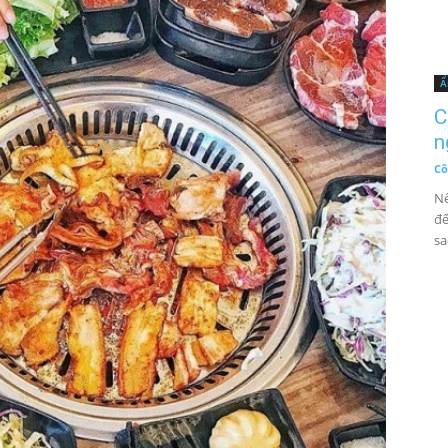
Ẩ
C
n
Cô
Nế
đế
sa