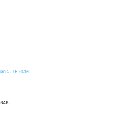
uận 5, TP.HCM
i646L