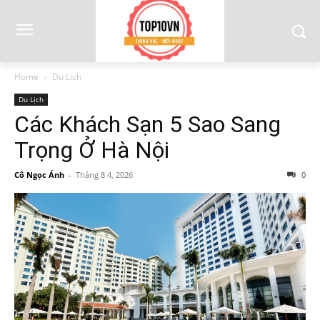
Home
Du Lịch
Du Lịch
Các Khách Sạn 5 Sao Sang
Trọng Ở Hà Nội
Cô Ngọc Ánh
-
Tháng 8 4, 2026
0