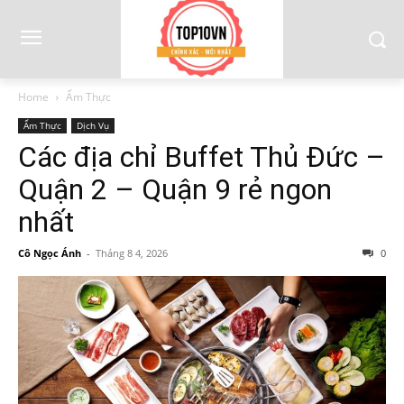
Home
Ẩm Thực
Ẩm Thực
Dịch Vụ
Các địa chỉ Buffet Thủ Đức –
Quận 2 – Quận 9 rẻ ngon
nhất
Cô Ngọc Ánh
-
Tháng 8 4, 2026
0