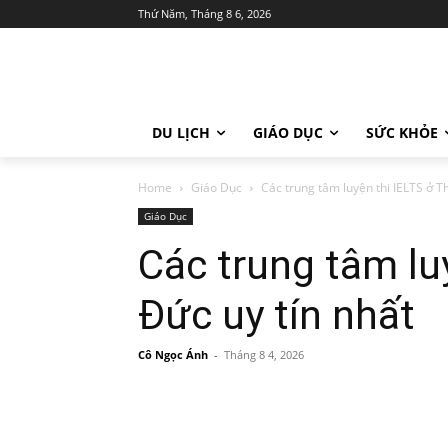
Thứ Năm, Tháng 8 6, 2026
DU LỊCH
GIÁO DỤC
SỨC KHỎE
Home
Giáo Dục
Các trung tâm luyện thi IELTS ở T
Giáo Dục
Các trung tâm lu
Đức uy tín nhất
Cô Ngọc Ánh
-
Tháng 8 4, 2026