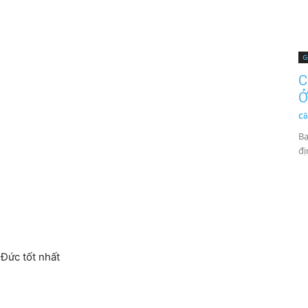
G
C
Ở
Cô
Bạ
đị
 Đức tốt nhất