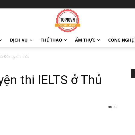
DỊCH VỤ
THỂ THAO
ẨM THỰC
CÔNG NGHỆ
hủ Đức uy tín nhất
yện thi IELTS ở Thủ
0