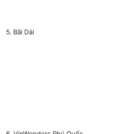
5. Bãi Dài
6. VinWonders Phú Quốc