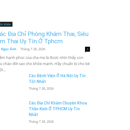
ức khỏe
ác Địa Chỉ Phòng Khám Thai, Siêu
m Thai Uy Tín Ở Tphcm
 Ngọc Ánh
-
Tháng 7 28, 2026
0
ềm hạnh phúc của cha mẹ là được nhìn thấy con
u chào đời sao cho khỏe mạnh. Hãy chuẩn bị cho bé
t...
Các Bệnh Viện Ở Hà Nội Uy Tín
Tốt Nhất
Tháng 7 28, 2026
Các Địa Chỉ Khám Chuyên Khoa
Thần Kinh Ở TPHCM Uy Tín
Nhất
Tháng 7 28, 2026