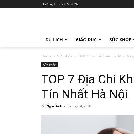
Thứ Tư, Tháng 8 5, 2026
DU LỊCH
GIÁO DỤC
SỨC KHỎE
Home
Sức khỏe
TOP 7 Địa Chỉ Khám Tai Mũi Họng
Sức khỏe
TOP 7 Địa Chỉ K
Tín Nhất Hà Nội
Cô Ngọc Ánh
-
Tháng 8 4, 2026