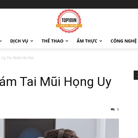
DỊCH VỤ
THỂ THAO
ẨM THỰC
CÔNG NGHỆ
 Uy Tín Nhất Hà Nội
hám Tai Mũi Họng Uy
0