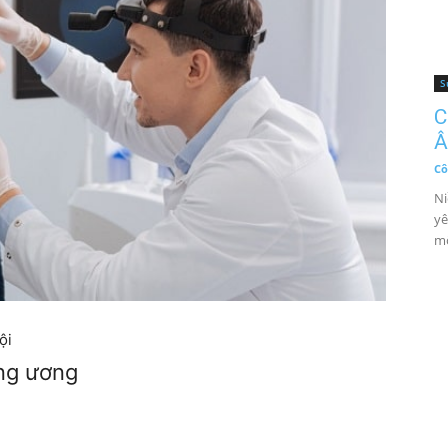
S
C
Â
Cô
Ni
yê
mộ
ội
ung ương