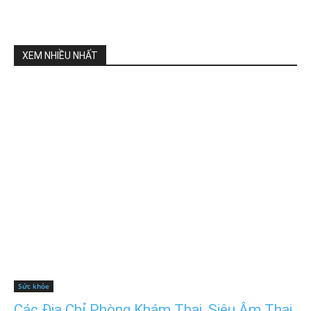
XEM NHIỀU NHẤT
Sức khỏe
Các Địa Chỉ Phòng Khám Thai, Siêu Âm Thai