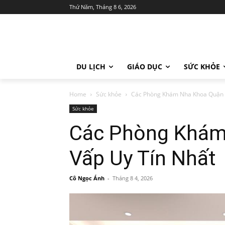
Thứ Năm, Tháng 8 6, 2026
DU LỊCH
GIÁO DỤC
SỨC KHỎE
Home
Sức khỏe
Các Phòng Khám Nha Khoa Quận 
Sức khỏe
Các Phòng Khám
Vấp Uy Tín Nhất
Cô Ngọc Ánh
-
Tháng 8 4, 2026