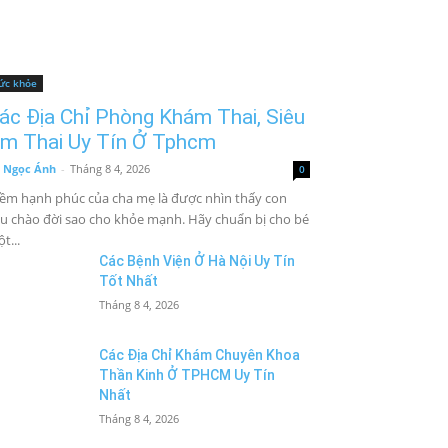
ức khỏe
ác Địa Chỉ Phòng Khám Thai, Siêu
m Thai Uy Tín Ở Tphcm
 Ngọc Ánh
-
Tháng 8 4, 2026
0
ềm hạnh phúc của cha mẹ là được nhìn thấy con
u chào đời sao cho khỏe mạnh. Hãy chuẩn bị cho bé
t...
Các Bệnh Viện Ở Hà Nội Uy Tín
Tốt Nhất
Tháng 8 4, 2026
Các Địa Chỉ Khám Chuyên Khoa
Thần Kinh Ở TPHCM Uy Tín
Nhất
Tháng 8 4, 2026