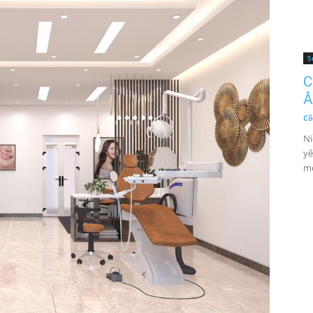
S
C
Â
Cô
Ni
yê
mộ