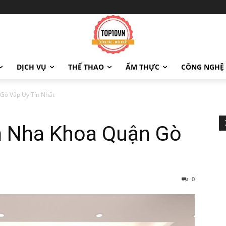
DỊCH VỤ
THỂ THAO
ẨM THỰC
CÔNG NGHỆ
Gò Vấp Uy Tín Nhất
 Nha Khoa Quận Gò
0