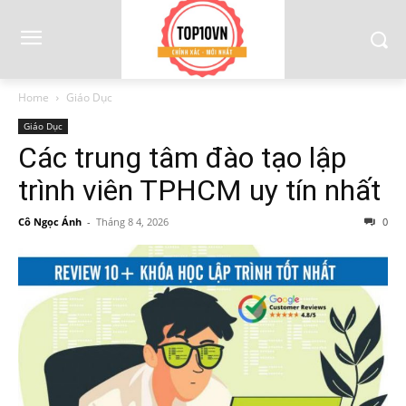
Home
Giáo Dục
Giáo Dục
Các trung tâm đào tạo lập
trình viên TPHCM uy tín nhất
Cô Ngọc Ánh
-
Tháng 8 4, 2026
0