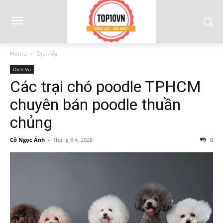
Home
Dịch Vụ
Dịch Vụ
Các trại chó poodle TPHCM
chuyên bán poodle thuần
chủng
Cô Ngọc Ánh
-
Tháng 8 4, 2026
0