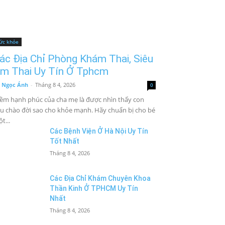
ức khỏe
ác Địa Chỉ Phòng Khám Thai, Siêu
m Thai Uy Tín Ở Tphcm
 Ngọc Ánh
-
Tháng 8 4, 2026
0
ềm hạnh phúc của cha mẹ là được nhìn thấy con
u chào đời sao cho khỏe mạnh. Hãy chuẩn bị cho bé
t...
Các Bệnh Viện Ở Hà Nội Uy Tín
Tốt Nhất
Tháng 8 4, 2026
Các Địa Chỉ Khám Chuyên Khoa
Thần Kinh Ở TPHCM Uy Tín
Nhất
Tháng 8 4, 2026