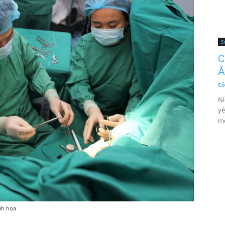
S
C
Â
Cô
Ni
yê
mộ
nh họa