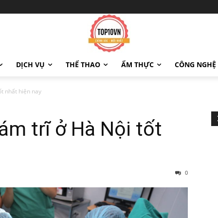
DỊCH VỤ
THỂ THAO
ẨM THỰC
CÔNG NGHỆ
t nhất hiện nay
m trĩ ở Hà Nội tốt
0