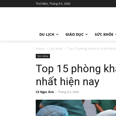
Thứ Năm, Tháng 8 6, 2026
DU LỊCH
GIÁO DỤC
SỨC KHỎE
Home
Sức khỏe
Top 15 phòng khám trĩ ở Hà Nội tố
Sức khỏe
Top 15 phòng khá
nhất hiện nay
Cô Ngọc Ánh
-
Tháng 8 4, 2026