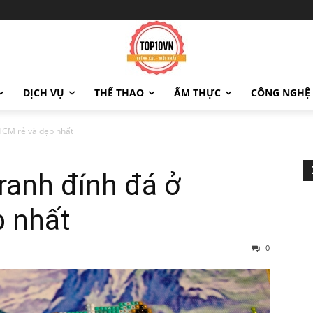
DỊCH VỤ
THỂ THAO
ẨM THỰC
CÔNG NGHỆ
PHCM rẻ và đẹp nhất
tranh đính đá ở
 nhất
0