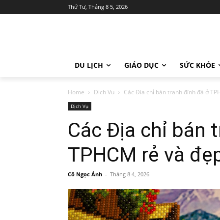
Thứ Tư, Tháng 8 5, 2026
DU LỊCH
GIÁO DỤC
SỨC KHỎE
Home
Dịch Vụ
Các Địa chỉ bán tranh đính đá ở T
Dịch Vụ
Các Địa chỉ bán 
TPHCM rẻ và đẹp
Cô Ngọc Ánh
-
Tháng 8 4, 2026