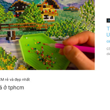
D
T
U
Cô
Cô
di
CM rẻ và đẹp nhất
đá ở tphcm