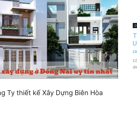
D
T
U
Cô
Cô
di
ng Ty thiết kế Xây Dựng Biên Hòa