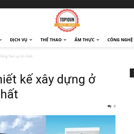
DỊCH VỤ
THỂ THAO
ẨM THỰC
CÔNG NGHỆ
Đồng Nai uy tín nhất
hiết kế xây dựng ở
nhất
0