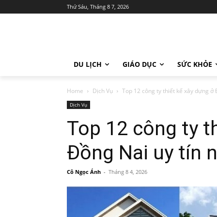
Thứ Sáu, Tháng 8 7, 2026
DU LỊCH
GIÁO DỤC
SỨC KHỎE
Home
Dịch Vụ
Top 12 công ty thiết kế xây dựng ở 
Dịch Vụ
Top 12 công ty t
Đồng Nai uy tín 
Cô Ngọc Ánh
-
Tháng 8 4, 2026