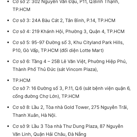
Cơ sở 2: 302 Nguyễn Văn Đậu, P11, Q.Bình Thạnh,
TP.HCM
Cơ sở 3: 24A Bàu Cát 2, Tân Bình, P.14, TP.HCM
Cơ sở 4: 219 Khánh Hội, Phường 3, Quận 4, TP.HCM
Cơ sở 5: 95-97 Đường số 3, Khu Cityland Park Hills,
P10, Gò Vấp, TP.HCM (đối diện Lotte Mart)
Cơ sở 6: Tầng 4 – 25B Lê Văn Việt, Phường Hiệp Phú,
Thành Phố Thủ Đức (sát Vincom Plaza),
TP.HCM
Cơ sở 7: 16 Đường số 3, P.11, Q.6 (sát bệnh viện quận 6,
cổng đường Chợ Lớn), TP.HCM
Cơ sở 8: Lầu 2, Tòa nhà Gold Tower, 275 Nguyễn Trãi,
Thanh Xuân, Hà Nội.
Cơ sở 9: Lầu 3 Tòa nhà Thư Dung Plaza, 87 Nguyễn
Văn Linh, Quận Hải Châu, Đà Nẵng