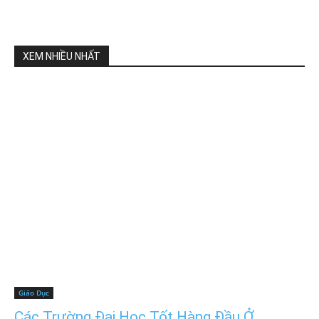
XEM NHIỀU NHẤT
Giáo Dục
Các Trường Đại Học Tốt Hàng Đầu Ở