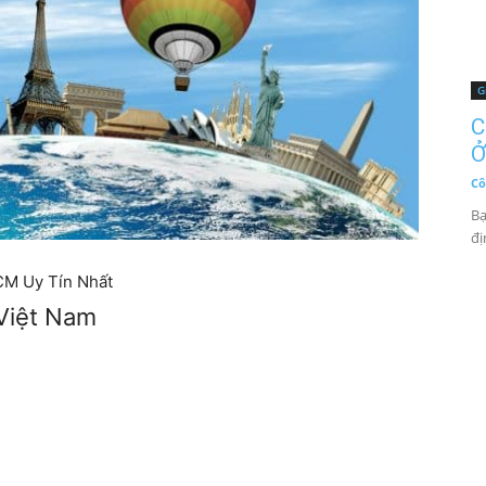
G
C
Ở
Cô
Bạ
đị
CM Uy Tín Nhất
 Việt Nam