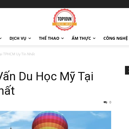
DỊCH VỤ
THỂ THAO
ẨM THỰC
CÔNG NGHỆ
ại TPHCM Uy Tín Nhất
Vấn Du Học Mỹ Tại
hất
0