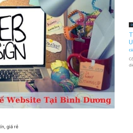
D
T
U
Cô
Cô
di
n, giá rẻ