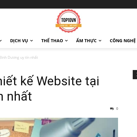
DỊCH VỤ
THỂ THAO
ẨM THỰC
CÔNG NGHỆ
 Bình Dương uy tín nhất
iết kế Website tại
n nhất
0