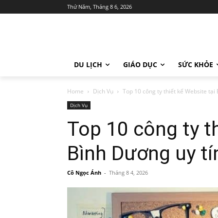
Thứ Năm, Tháng 8 6, 2026
DU LỊCH
GIÁO DỤC
SỨC KHỎE
Home
Dịch Vụ
Top 10 công ty thiết kế Website tại
Dịch Vụ
Top 10 công ty th
Bình Dương uy tí
Cô Ngọc Ánh
-
Tháng 8 4, 2026