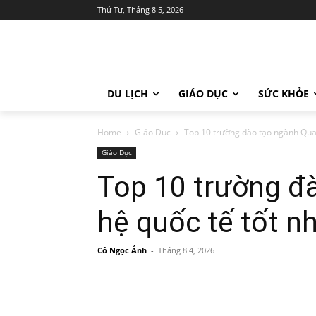
Thứ Tư, Tháng 8 5, 2026
DU LỊCH
GIÁO DỤC
SỨC KHỎE
Home
Giáo Dục
Top 10 trường đào tạo ngành Quan
Giáo Dục
Top 10 trường đ
hệ quốc tế tốt n
Cô Ngọc Ánh
-
Tháng 8 4, 2026