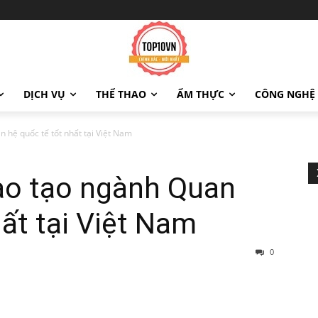
DỊCH VỤ
THỂ THAO
ẨM THỰC
CÔNG NGHỆ
 hệ quốc tế tốt nhất tại Việt Nam
ào tạo ngành Quan
hất tại Việt Nam
0