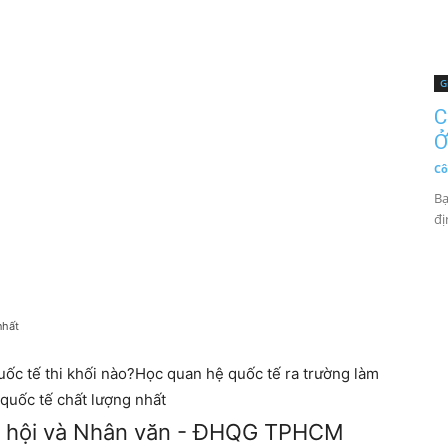
G
C
Ở
Cô
Bạ
đị
nhất
ốc tế thi khối nào?Học quan hệ quốc tế ra trường làm
quốc tế chất lượng nhất
xã hội và Nhân văn - ĐHQG TPHCM