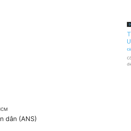
D
T
U
Cô
Cô
di
PHCM
ân dân (ANS)