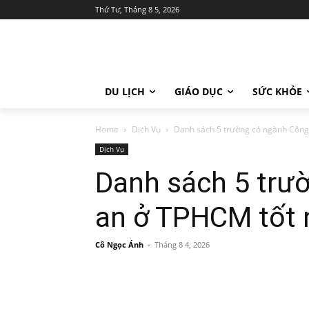
Thứ Tư, Tháng 8 5, 2026
DU LỊCH
GIÁO DỤC
SỨC KHỎE
Home
Dịch Vụ
Danh sách 5 trường có ngành Công
Dịch Vụ
Danh sách 5 trư
an ở TPHCM tốt 
Cô Ngọc Ánh
-
Tháng 8 4, 2026