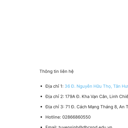
Thông tin liên hệ
Địa chỉ 1:
36 Đ. Nguyễn Hữu Thọ, Tân Hưn
Địa chỉ 2: 179A Đ. Kha Vạn Cân, Linh Ch
Địa chỉ 3: 71 Đ. Cách Mạng Tháng 8, An 
Hotline: 02866860550
Email: tuyensinh@dhcsnd.edu.vn