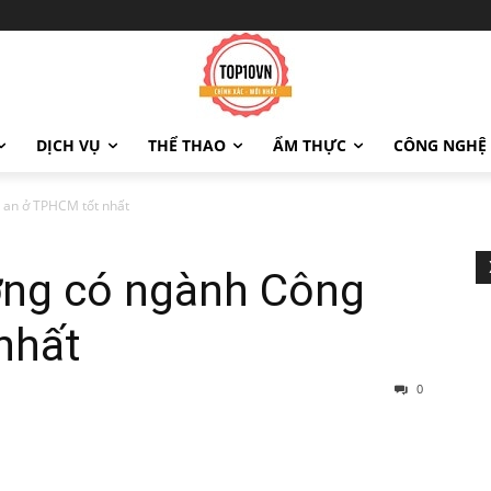
DỊCH VỤ
THỂ THAO
ẨM THỰC
CÔNG NGHỆ
 an ở TPHCM tốt nhất
ờng có ngành Công
nhất
0