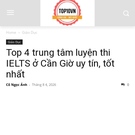
Home
Giáo Dục
Giáo Dục
Top 4 trung tâm luyện thi
IELTS ở Cần Giờ uy tín, tốt
nhất
Cô Ngọc Ánh
-
Tháng 8 4, 2026
0