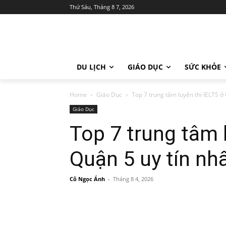
Thứ Sáu, Tháng 8 7, 2026
DU LỊCH
GIÁO DỤC
SỨC KHỎE
Home
Giáo Dục
Top 7 trung tâm luyện thi IELTS ở 
Giáo Dục
Top 7 trung tâm 
Quận 5 uy tín nh
Cô Ngọc Ánh
-
Tháng 8 4, 2026