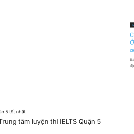
G
C
Ở
Cô
Bạ
đị
ận 5 tốt nhất
Trung tâm luyện thi IELTS Quận 5