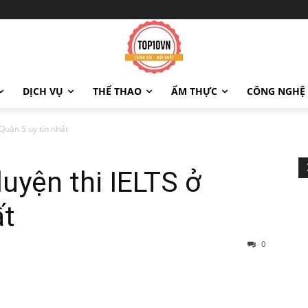
DỊCH VỤ
THỂ THAO
ẨM THỰC
CÔNG NGHỆ
Quận 5 uy tín nhất
luyện thi IELTS ở
ất
0