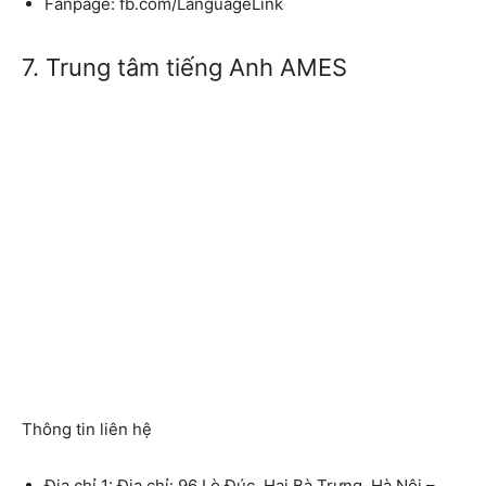
Fanpage: fb.com/LanguageLink
7. Trung tâm tiếng Anh AMES
Thông tin liên hệ
Địa chỉ 1: Địa chỉ: 96 Lò Đúc, Hai Bà Trưng, Hà Nội –