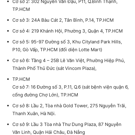
Cơ sở 2: 302 Nguyễn Văn Đậu, P11, Q.Bình Thạnh,
TP.HCM
Cơ sở 3: 24A Bàu Cát 2, Tân Bình, P.14, TP.HCM
Cơ sở 4: 219 Khánh Hội, Phường 3, Quận 4, TP.HCM
Cơ sở 5: 95-97 Đường số 3, Khu Cityland Park Hills,
P10, Gò Vấp, TP.HCM (đối diện Lotte Mart)
Cơ sở 6: Tầng 4 – 25B Lê Văn Việt, Phường Hiệp Phú,
Thành Phố Thủ Đức (sát Vincom Plaza),
TP.HCM
Cơ sở 7: 16 Đường số 3, P.11, Q.6 (sát bệnh viện quận 6,
cổng đường Chợ Lớn), TP.HCM
Cơ sở 8: Lầu 2, Tòa nhà Gold Tower, 275 Nguyễn Trãi,
Thanh Xuân, Hà Nội.
Cơ sở 9: Lầu 3 Tòa nhà Thư Dung Plaza, 87 Nguyễn
Văn Linh, Quận Hải Châu, Đà Nẵng