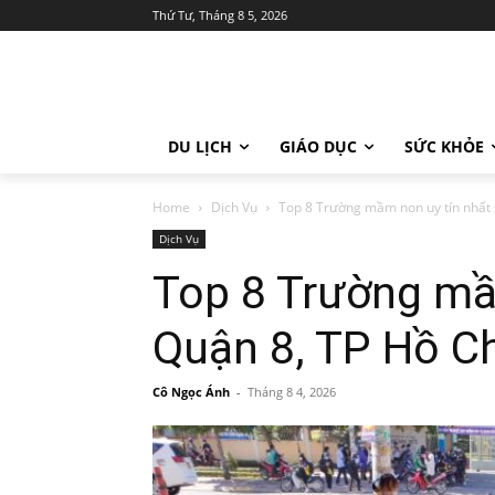
Thứ Tư, Tháng 8 5, 2026
DU LỊCH
GIÁO DỤC
SỨC KHỎE
Home
Dịch Vụ
Top 8 Trường mầm non uy tín nhất 
Dịch Vụ
Top 8 Trường mầ
Quận 8, TP Hồ C
Cô Ngọc Ánh
-
Tháng 8 4, 2026