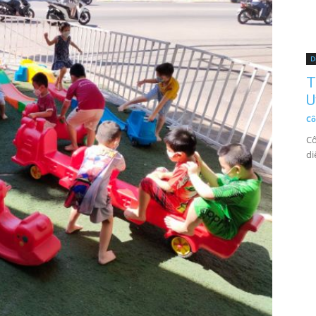
D
T
U
Cô
Cô
di