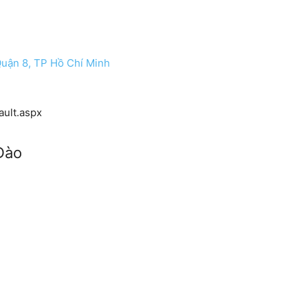
ận 8, TP Hồ Chí Minh
ult.aspx
Đào