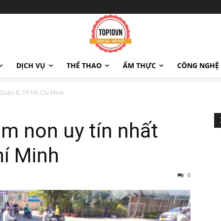
DỊCH VỤ
THỂ THAO
ẨM THỰC
CÔNG NGHỆ
Quận 8, TP Hồ Chí Minh
m non uy tín nhất
hí Minh
0