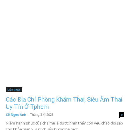
Sức khỏe
Các Địa Chỉ Phòng Khám Thai, Siêu Âm Thai
Uy Tín Ở Tphcm
Cô Ngọc Ánh
-
Tháng 8 4, 2026
0
Niềm hạnh phúc của cha mẹ là được nhìn thấy con yêu chào đời sao
cho khỏe mạnh. Hãy chuẩn bị cho bé một...