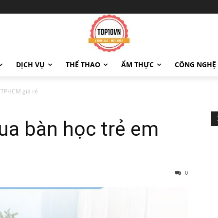
DỊCH VỤ
THỂ THAO
ẨM THỰC
CÔNG NGHỆ
m TPHCM giá rẻ
ua bàn học trẻ em
0