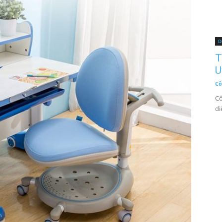
D
T
U
Cô
Cô
di