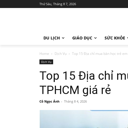
Thứ Sáu, Tháng 8 7, 2026
DU LỊCH
GIÁO DỤC
SỨC KHỎE
Home
Dịch Vụ
Top 15 Địa chỉ mua bàn học trẻ e
Dịch Vụ
Top 15 Địa chỉ m
TPHCM giá rẻ
Cô Ngọc Ánh
-
Tháng 8 4, 2026