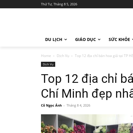
Thứ Tư, Tháng 8 5, 2026
DU LỊCH
GIÁO DỤC
SỨC KHỎE
Home
Dịch Vụ
Top 12 địa chỉ bán hoa giả tại TP H
Dịch Vụ
Top 12 địa chỉ b
Chí Minh đẹp nh
Cô Ngọc Ánh
-
Tháng 8 4, 2026