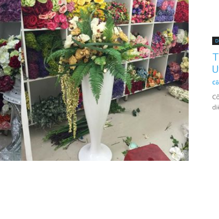
D
T
U
Cô
Cô
di