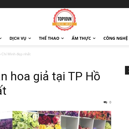
DỊCH VỤ
THỂ THAO
ẨM THỰC
CÔNG NGHỆ
ồ Chí Minh đẹp nhất
án hoa giả tại TP Hồ
ất
0