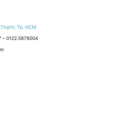
h Thạnh, Tp. HCM
 – 0122.5678004
om