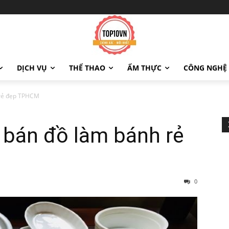
DỊCH VỤ
THỂ THAO
ẨM THỰC
CÔNG NGHỆ
 rẻ đẹp TPHCM
 bán đồ làm bánh rẻ
0