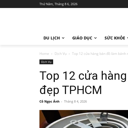
Thứ Năm, Tháng 8 6, 2026
DU LỊCH
GIÁO DỤC
SỨC KHỎE
Home
Dịch Vụ
Top 12 cửa hàng bán đồ làm bánh
Dịch Vụ
Top 12 cửa hàng
đẹp TPHCM
Cô Ngọc Ánh
-
Tháng 8 4, 2026