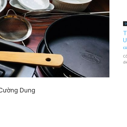
D
T
U
Cô
Cô
di
 Cường Dung