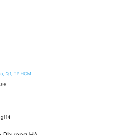
o, Q.1, TP.HCM
396
ng114
h Phương Hà