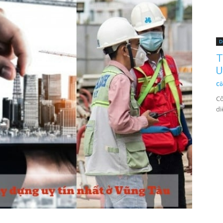
D
T
U
Cô
Cô
di