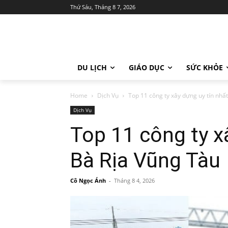
Thứ Sáu, Tháng 8 7, 2026
DU LỊCH
GIÁO DỤC
SỨC KHỎE
Home
Dịch Vụ
Top 11 công ty xây dựng uy tín nhấ
Dịch Vụ
Top 11 công ty x
Bà Rịa Vũng Tàu
Cô Ngọc Ánh
-
Tháng 8 4, 2026