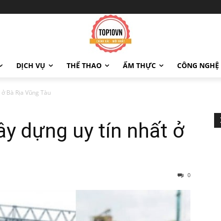
DỊCH VỤ
THỂ THAO
ẨM THỰC
CÔNG NGHỆ
t ở Bà Rịa Vũng Tàu
ây dựng uy tín nhất ở
0