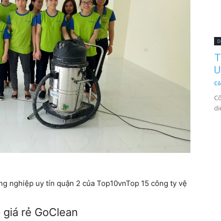
D
T
U
Cô
Cô
di
ông nghiệp uy tín quận 2 của Top10vnTop 15 công ty vệ
p giá rẻ GoClean