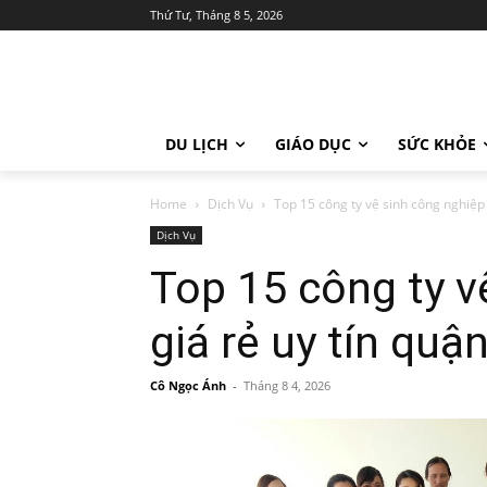
Thứ Tư, Tháng 8 5, 2026
DU LỊCH
GIÁO DỤC
SỨC KHỎE
Home
Dịch Vụ
Top 15 công ty vệ sinh công nghiệp 
Dịch Vụ
Top 15 công ty v
giá rẻ uy tín quậ
Cô Ngọc Ánh
-
Tháng 8 4, 2026