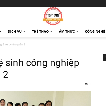
DỊCH VỤ
THỂ THAO
ẨM THỰC
CÔNG NGHỆ
giá rẻ uy tín quận 2
ệ sinh công nghiệp
n 2
0