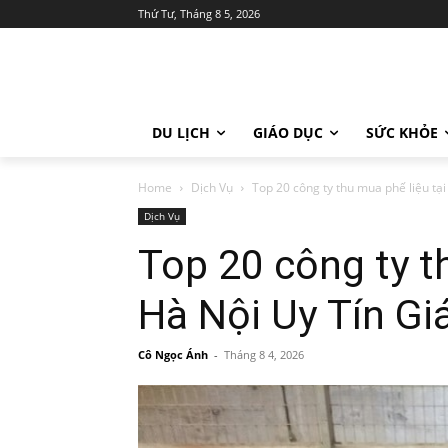
Thứ Tư, Tháng 8 5, 2026
DU LỊCH
GIÁO DỤC
SỨC KHỎE
Home
Dịch Vụ
Top 20 công ty thu mua phế liệu tạ
Dịch Vụ
Top 20 công ty t
Hà Nội Uy Tín Gi
Cô Ngọc Ánh
-
Tháng 8 4, 2026