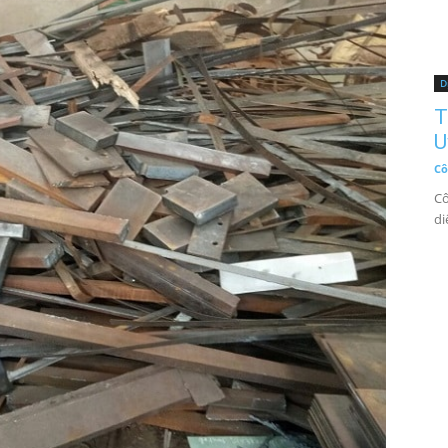
D
T
U
Cô
Cô
di