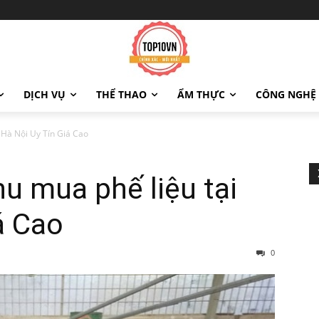
DỊCH VỤ
THỂ THAO
ẨM THỰC
CÔNG NGHỆ
i Hà Nội Uy Tín Giá Cao
hu mua phế liệu tại
á Cao
0