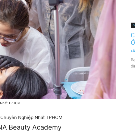
G
C
Ở
Cô
Bạ
đị
p Nhất TPHCM
 Chuyên Nghiệp Nhất TPHCM
ANA Beauty Academy