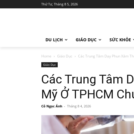
Thứ Tư, Tháng 8 5, 2026
DU LỊCH
GIÁO DỤC
SỨC KHỎE
Home
Giáo Dục
Các Trung Tâm Dạy Phun Xăm T
Giáo Dục
Các Trung Tâm 
Mỹ Ở TPHCM Chu
Cô Ngọc Ánh
-
Tháng 8 4, 2026