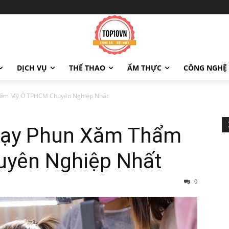
DỊCH VỤ
THỂ THAO
ẨM THỰC
CÔNG NGHỆ
hẩm Mỹ Ở TPHCM Chuyên Nghiệp Nhất
Dạy Phun Xăm Thẩm
yên Nghiệp Nhất
0