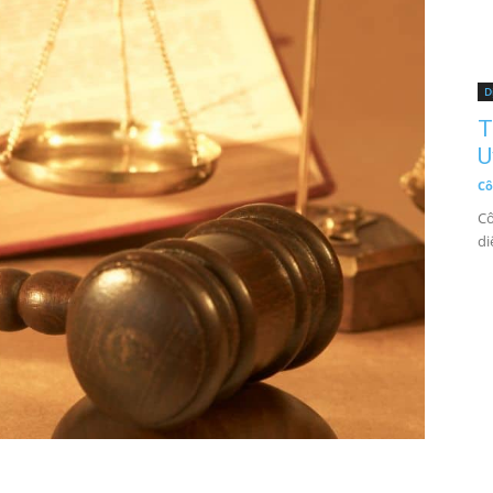
D
T
U
Cô
Cô
di
h