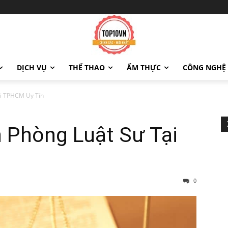
DỊCH VỤ
THỂ THAO
ẨM THỰC
CÔNG NGHỆ
ại TPHCM Uy Tín
n Phòng Luật Sư Tại
0