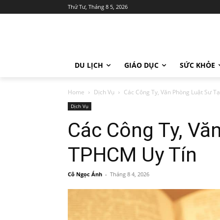
Thứ Tư, Tháng 8 5, 2026
DU LỊCH
GIÁO DỤC
SỨC KHỎE
Home
Dịch Vụ
Các Công Ty, Văn Phòng Luật Sư T
Dịch Vụ
Các Công Ty, Vă
TPHCM Uy Tín
Cô Ngọc Ánh
-
Tháng 8 4, 2026