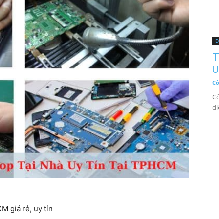
D
T
U
Cô
Cô
di
M giá rẻ, uy tín