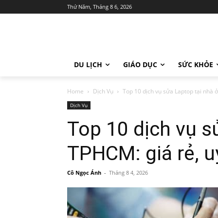
Thứ Năm, Tháng 8 6, 2026
DU LỊCH
GIÁO DỤC
SỨC KHỎE
Home
Dịch Vụ
Top 10 dịch vụ sửa Laptop tại nhà ở
Dịch Vụ
Top 10 dịch vụ s
TPHCM: giá rẻ, uy
Cô Ngọc Ánh
-
Tháng 8 4, 2026