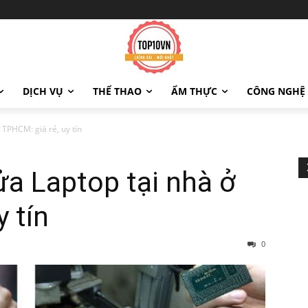
DỊCH VỤ
THỂ THAO
ẨM THỰC
CÔNG NGHỆ
 TPHCM: giá rẻ, uy tín
ửa Laptop tại nhà ở
 tín
0