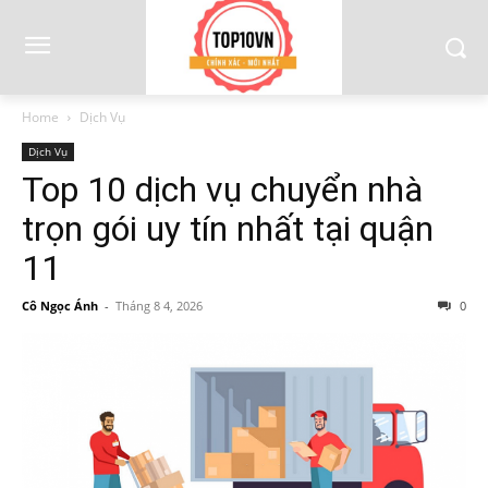
Home
Dịch Vụ
Dịch Vụ
Top 10 dịch vụ chuyển nhà
trọn gói uy tín nhất tại quận
11
Cô Ngọc Ánh
-
Tháng 8 4, 2026
0