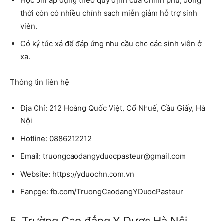
Học phí áp dụng theo quy định của Chính phủ, đồng
thời còn có nhiều chính sách miễn giảm hỗ trợ sinh
viên.
Có ký túc xá để đáp ứng nhu cầu cho các sinh viên ở
xa.
Thông tin liên hệ
Địa Chỉ: 212 Hoàng Quốc Việt, Cổ Nhuế, Cầu Giấy, Hà
Nội
Hotline: 0886212212
Email: truongcaodangyduocpasteur@gmail.com
Website: https://yduochn.com.vn
Fanpge: fb.com/TruongCaodangYDuocPasteur
5. Trường Cao đẳng Y Dược Hà Nội