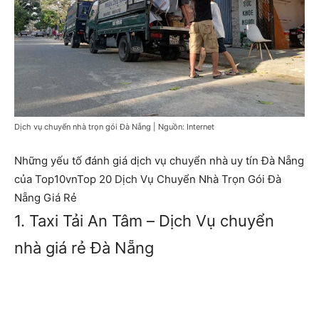
Dịch vụ chuyển nhà trọn gói Đà Nẵng | Nguồn: Internet
Những yếu tố đánh giá dịch vụ chuyển nhà uy tín Đà Nẵng
của Top10vnTop 20 Dịch Vụ Chuyển Nhà Trọn Gói Đà
Nẵng Giá Rẻ
1. Taxi Tải An Tâm – Dịch Vụ chuyển
nhà giá rẻ Đà Nẵng