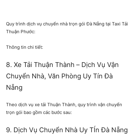
Quy trình dịch vụ chuyển nhà trọn gói Đà Nẵng tại Taxi Tải
Thuận Phước:
Thông tin chi tiết:
8. Xe Tải Thuận Thành – Dịch Vụ Vận
Chuyển Nhà, Văn Phòng Uy Tín Đà
Nẵng
Theo dịch vụ xe tải Thuận Thành, quy trình vận chuyển
trọn gói bao gồm các bước sau:
9. Dịch Vụ Chuyển Nhà Uy TÍn Đà Nẵng