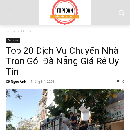
Home
Dịch Vụ
Dịch Vụ
Top 20 Dịch Vụ Chuyển Nhà
Trọn Gói Đà Nẵng Giá Rẻ Uy
Tín
Cô Ngọc Ánh
-
Tháng 8 4, 2026
0