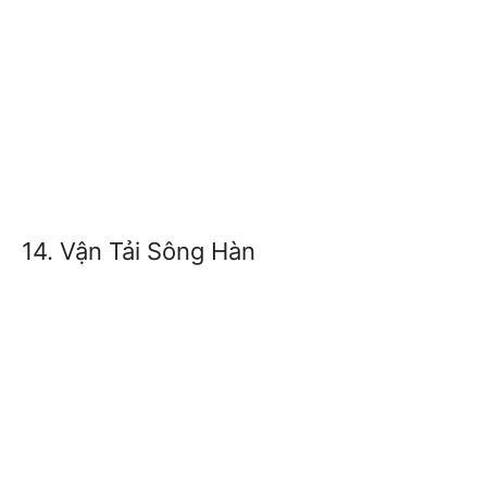
14. Vận Tải Sông Hàn