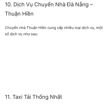
10. Dịch Vụ Chuyển Nhà Đà Nẵng –
Thuận Hiền
Chuyển nhà Thuận Hiền cung cấp nhiều loại dịch vụ, một
số dịch vụ như sau:
11. Taxi Tải Thống Nhất