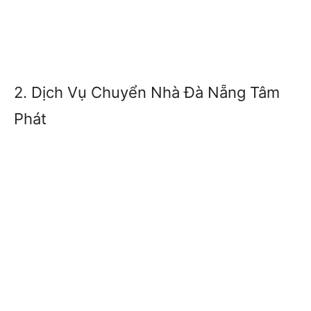
2. Dịch Vụ Chuyển Nhà Đà Nẵng Tâm
Phát