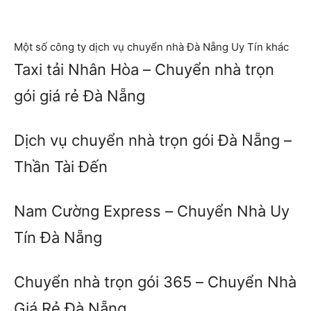
Một số công ty dịch vụ chuyển nhà Đà Nẵng Uy Tín khác
Taxi tải Nhân Hòa – Chuyển nhà trọn
gói giá rẻ Đà Nẵng
Dịch vụ chuyển nhà trọn gói Đà Nẵng –
Thần Tài Đến
Nam Cường Express – Chuyển Nhà Uy
Tín Đà Nẵng
Chuyển nhà trọn gói 365 – Chuyển Nhà
Giá Rẻ Đà Nẵng