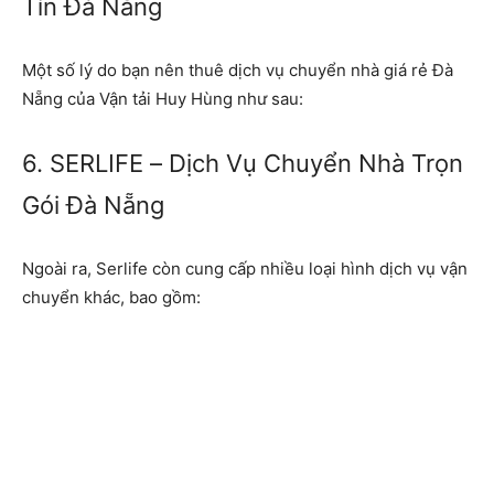
Tín Đà Nẵng
Một số lý do bạn nên thuê dịch vụ chuyển nhà giá rẻ Đà
Nẵng của Vận tải Huy Hùng như sau:
6. SERLIFE – Dịch Vụ Chuyển Nhà Trọn
Gói Đà Nẵng
Ngoài ra, Serlife còn cung cấp nhiều loại hình dịch vụ vận
chuyển khác, bao gồm: