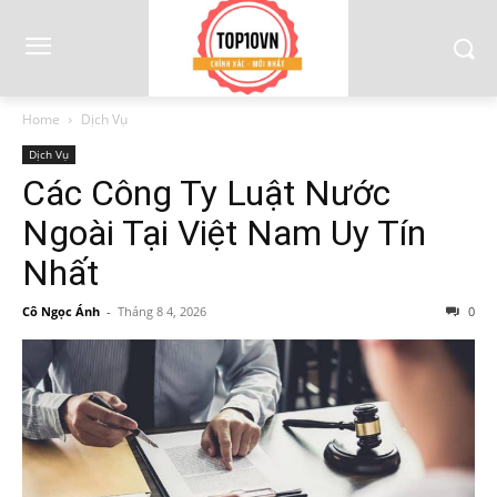
Home
Dịch Vụ
Dịch Vụ
Các Công Ty Luật Nước
Ngoài Tại Việt Nam Uy Tín
Nhất
Cô Ngọc Ánh
-
Tháng 8 4, 2026
0