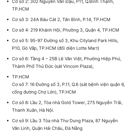
Cơ sở 2: 302 Nguyễn Văn Đậu, P11, Q.Bình Thạnh,
TP.HCM
Cơ sở 3: 24A Bàu Cát 2, Tân Bình, P.14, TP.HCM
Cơ sở 4: 219 Khánh Hội, Phường 3, Quận 4, TP.HCM
Cơ sở 5: 95-97 Đường số 3, Khu Cityland Park Hills,
P10, Gò Vấp, TP.HCM (đối diện Lotte Mart)
Cơ sở 6: Tầng 4 – 25B Lê Văn Việt, Phường Hiệp Phú,
Thành Phố Thủ Đức (sát Vincom Plaza),
TP.HCM
Cơ sở 7: 16 Đường số 3, P.11, Q.6 (sát bệnh viện quận 6,
cổng đường Chợ Lớn), TP.HCM
Cơ sở 8: Lầu 2, Tòa nhà Gold Tower, 275 Nguyễn Trãi,
Thanh Xuân, Hà Nội.
Cơ sở 9: Lầu 3 Tòa nhà Thư Dung Plaza, 87 Nguyễn
Văn Linh, Quận Hải Châu, Đà Nẵng