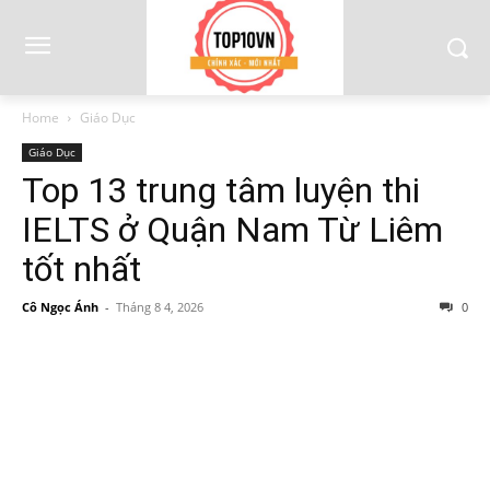
Home
Giáo Dục
Giáo Dục
Top 13 trung tâm luyện thi
IELTS ở Quận Nam Từ Liêm
tốt nhất
Cô Ngọc Ánh
-
Tháng 8 4, 2026
0