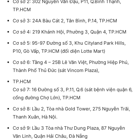
Cơ sở 2: 302 Nguyễn Văn Đậu, P11, Q.Bình Thạnh,
TP.HCM
Cơ sở 3: 24A Bàu Cát 2, Tân Bình, P.14, TP.HCM
Cơ sở 4: 219 Khánh Hội, Phường 3, Quận 4, TP.HCM
Cơ sở 5: 95-97 Đường số 3, Khu Cityland Park Hills,
P10, Gò Vấp, TP.HCM (đối diện Lotte Mart)
Cơ sở 6: Tầng 4 – 25B Lê Văn Việt, Phường Hiệp Phú,
Thành Phố Thủ Đức (sát Vincom Plaza),
TP.HCM
Cơ sở 7: 16 Đường số 3, P.11, Q.6 (sát bệnh viện quận 6,
cổng đường Chợ Lớn), TP.HCM
Cơ sở 8: Lầu 2, Tòa nhà Gold Tower, 275 Nguyễn Trãi,
Thanh Xuân, Hà Nội.
Cơ sở 9: Lầu 3 Tòa nhà Thư Dung Plaza, 87 Nguyễn
Văn Linh, Quận Hải Châu, Đà Nẵng