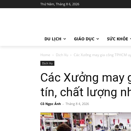
Thứ Năm, Tháng 8 6, 2026
DU LỊCH
GIÁO DỤC
SỨC KHỎE
Home
Dịch Vụ
Các Xưởng may gia công TPHCM uy t
Dịch Vụ
Các Xưởng may 
tín, chất lượng n
Cô Ngọc Ánh
-
Tháng 8 4, 2026