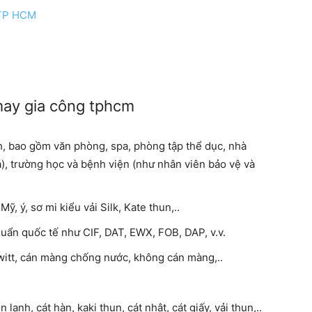
 TP HCM
ay gia công tphcm
h, bao gồm văn phòng, spa, phòng tập thể dục, nhà
xá), trường học và bệnh viện (như nhân viên bảo vệ và
ỹ, ý, sơ mi kiểu vải Silk, Kate thun,..
uẩn quốc tế như CIF, DAT, EWX, FOB, DAP, v.v.
 switt, cán màng chống nước, không cán màng,..
ạnh, cát hàn, kaki thun, cát nhật, cát giấy, vải thun,..