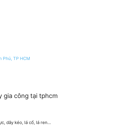
ân Phú, TP HCM
 gia công tại tphcm
c, dây kéo, lá cổ, lá ren…