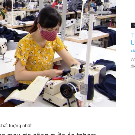
D
T
U
Cô
Cô
di
hất lượng nhất