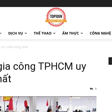
DỊCH VỤ
THỂ THAO
ẨM THỰC
CÔNG NGHỆ
ín, chất lượng nhất
gia công TPHCM uy
hất
0