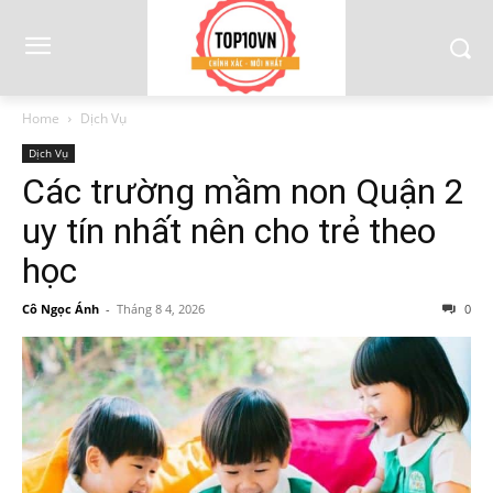
Home
Dịch Vụ
Dịch Vụ
Các trường mầm non Quận 2
uy tín nhất nên cho trẻ theo
học
Cô Ngọc Ánh
-
Tháng 8 4, 2026
0