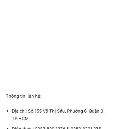
Thông tin liên hệ:
Địa chỉ:
Số 155 Võ Thị Sáu, Phường 6, Quận 3,
TP.HCM.
Điện thoại:
0283 820 1274 & 0283 8201 275