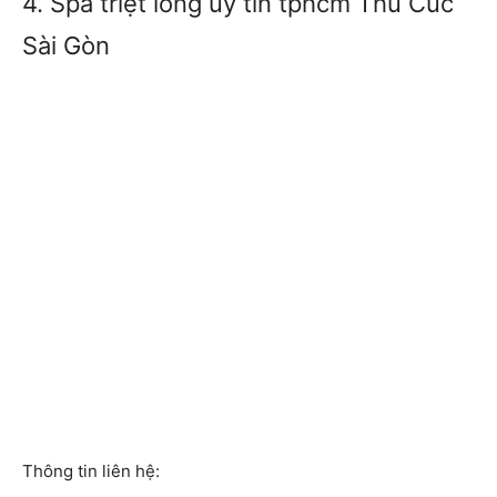
4. Spa triệt lông uy tín tphcm Thu Cúc
Sài Gòn
Thông tin liên hệ: