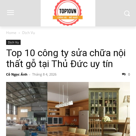
Home
Dịch Vụ
Dịch Vụ
Top 10 công ty sửa chữa nội
thất gỗ tại Thủ Đức uy tín
Cô Ngọc Ánh
-
Tháng 8 4, 2026
0