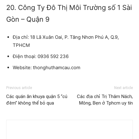
20. Công Ty Đô Thị Môi Trường số 1 Sài
Gòn – Quận 9
Địa chỉ:
18 Lã Xuân Oai, P. Tăng Nhơn Phú A, Q.9,
TPHCM
Điện thoại:
0936 592 236
Website:
thonghuthamcau.com
Previous article
Next article
Các quán ăn khuya quận 5 “cú
Các địa chỉ Trị Thâm Nách,
đêm” không thể bỏ qua
Mông, Bẹn ở Tphcm uy tín