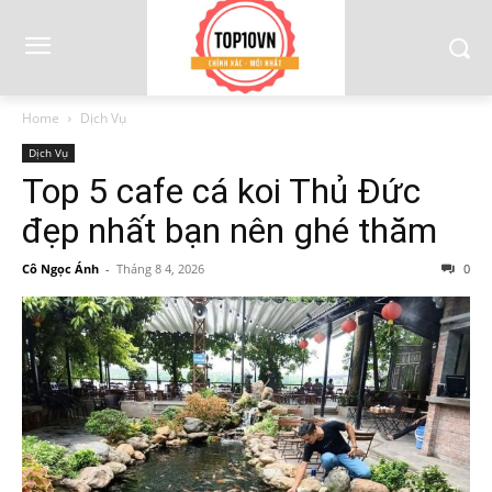
Home
Dịch Vụ
Dịch Vụ
Top 5 cafe cá koi Thủ Đức
đẹp nhất bạn nên ghé thăm
Cô Ngọc Ánh
-
Tháng 8 4, 2026
0